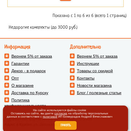
Показано с 1 по 6 из 6 (всего 1 страниц)
Недорогие комплекты (до 3000 руб.)
Информация
Дополнительно
Вернем 5% от заказа
Вернем 5% от заказа
Гарантии
Инструкции
Декор - в подарок
Товары со скидкой
Опт
Контакты
О магазине
Новости магазина
Доставка по Курску
Блог / полезные статьи
Политика
конфиденциальности
На сайте используются файлы cookie
Оставаясь на сайте, вы даете
согласие
на обработку персональных
данных в соответствии с
политикой
ИП Бекмурадов Андрей Вячеславович
Муравьиные фермы AntFarms.ru - Курск © 2026
Адрес в Курске:
ул. Запольная, 56
ПРИНЯТЬ