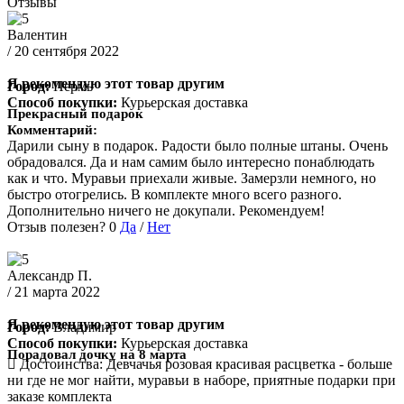
Отзывы
Валентин
/ 20 сентября 2022
Я рекомендую этот товар другим
Город:
Пермь
Способ покупки:
Курьерская доставка
Прекрасный подарок
Комментарий:
Дарили сыну в подарок. Радости было полные штаны. Очень
обрадовался. Да и нам самим было интересно понаблюдать
как и что. Муравьи приехали живые. Замерзли немного, но
быстро отогрелись. В комплекте много всего разного.
Дополнительно ничего не докупали. Рекомендуем!
Отзыв полезен?
0
Да
/
Нет
Александр П.
/ 21 марта 2022
Я рекомендую этот товар другим
Город:
Владимир
Способ покупки:
Курьерская доставка
Порадовал дочку на 8 марта
Достоинства:
Девчачья розовая красивая расцветка - больше
ни где не мог найти, муравьи в наборе, приятные подарки при
заказе комплекта