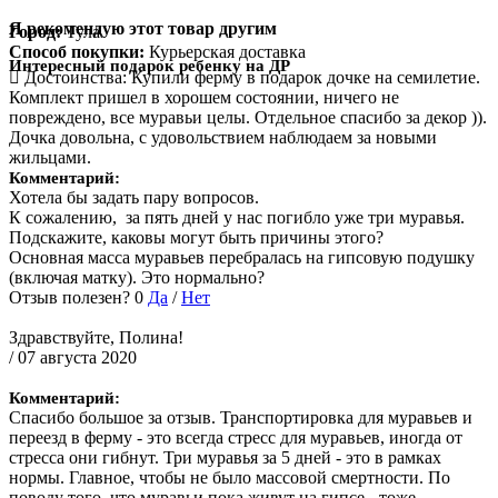
Я рекомендую этот товар другим
Город:
Тула
Способ покупки:
Курьерская доставка
Интересный подарок ребенку на ДР
Достоинства:
Купили ферму в подарок дочке на семилетие.
Комплект пришел в хорошем состоянии, ничего не
повреждено, все муравьи целы. Отдельное спасибо за декор )).
Дочка довольна, с удовольствием наблюдаем за новыми
жильцами.
Комментарий:
Хотела бы задать пару вопросов.
К сожалению, за пять дней у нас погибло уже три муравья.
Подскажите, каковы могут быть причины этого?
Основная масса муравьев перебралась на гипсовую подушку
(включая матку). Это нормально?
Отзыв полезен?
0
Да
/
Нет
Здравствуйте, Полина!
/ 07 августа 2020
Комментарий:
Спасибо большое за отзыв. Транспортировка для муравьев и
переезд в ферму - это всегда стресс для муравьев, иногда от
стресса они гибнут. Три муравья за 5 дней - это в рамках
нормы. Главное, чтобы не было массовой смертности. По
поводу того, что муравьи пока живут на гипсе - тоже