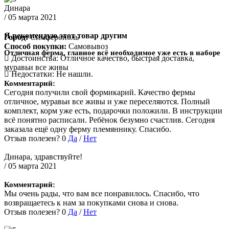
Динара
/ 05 марта 2021
Я рекомендую этот товар другим
Город:
Симферополь
Способ покупки:
Самовывоз
Отличная ферма, главное всё необходимое уже есть в наборе
Достоинства:
Отличное качество, быстрая доставка,
муравьи все живы
Недостатки:
Не нашли.
Комментарий:
Сегодня получили свой формикарий. Качество фермы
отличное, муравьи все живы и уже переселяются. Полный
комплект, корм уже есть, подарочки положили. В инструкции
всё понятно расписали. Ребёнок безумно счастлив. Сегодня
заказала ещё одну ферму племяннику. Спасибо.
Отзыв полезен?
0
Да
/
Нет
Динара, здравствуйте!
/ 05 марта 2021
Комментарий:
Мы очень рады, что вам все понравилось. Спасибо, что
возвращаетесь к нам за покупками снова и снова.
Отзыв полезен?
0
Да
/
Нет