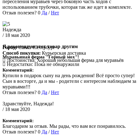
переселения муравьев через боковую часть ходов с
использованием трубочки, которая так же идет в комплекте.
Отзыв полезен?
0
Да
/
Нет
Надежда
/ 18 мая 2020
Я рекомендую этот товар другим
Город:
Санкт-Петербург
Способ покупки:
Курьерская доставка
Муравьиная ферма "Горный мох"!
Достоинства:
Хорошая небольшая ферма для муравьёв
Недостатки:
Пока не обнаружили
Комментарий:
Купили в подарок сыну на день рождения! Всё просто супер!
Сын в восторге, да и мы - родители с интересом наблюдаем за
муравьями!!!
Отзыв полезен?
0
Да
/
Нет
Здравствуйте, Надежда!
/ 18 мая 2020
Комментарий:
Благодарим за отзыв. Мы рады, что вам все понравилось.
Отзыв полезен?
0
Да
/
Нет