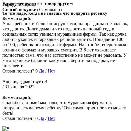
Я рекомендую этот товар другим
Город:
Кострома
Способ покупки:
Самовывоз
То что надо, когда не знаешь что подарить ребенку
Комментарий:
У нас ребенок избалован игрушками, на праздники не знаешь,
что дарить. Долго думали что подарить на новый год, в
социальных сетях увидели муравьиные фермы. Так как дочка
любит букашек и таракашек решили купить. Попадание 100
из 100, ребенок не отходит от фермы. На ютюбе теперь только
ролики о фермах и муравьях смотрит. В 6 лет ухаживает
полностью сама, что нас естественно не может не радовать. У
кого такие же баловни как у нас - берите на подарки, не
пожалеете!
Отзыв полезен?
0
Да
/
Нет
Аделия, здравствуйте!
/ 31 января 2022
Комментарий:
Спасибо за отзыв! мы рады, что муравьиная ферма так
понравилась вашему ребенку! Это самое приятное что может
быть!
Отзыв полезен?
0
Да
/
Нет