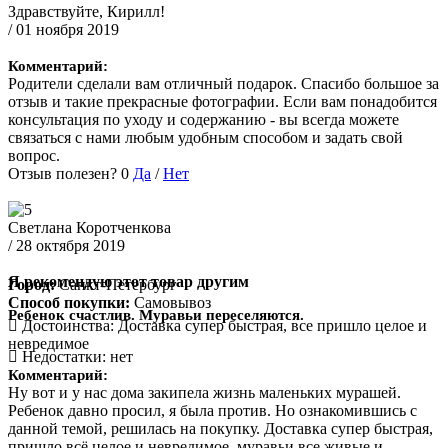
Здравствуйте, Кирилл!
/ 01 ноября 2019
Комментарий:
Родители сделали вам отличный подарок. Спасибо большое за
отзыв и такие прекрасные фотографии. Если вам понадобится
консультация по уходу и содержанию - вы всегда можете
связаться с нами любым удобным способом и задать свой
вопрос.
Отзыв полезен?
0
Да
/
Нет
Светлана Коротченкова
/ 28 октября 2019
Я рекомендую этот товар другим
Город:
Санкт-Петербург
Способ покупки:
Самовывоз
Ребенок счастлив. Муравьи переселяются.
Достоинства:
Доставка супер быстрая, все пришло целое и
невредимое
Недостатки:
нет
Комментарий:
Ну вот и у нас дома закипела жизнь маленьких мурашей.
Ребенок давно просил, я была против. Но ознакомившись с
данной темой, решилась на покупку. Доставка супер быстрая,
пришло всё целое и невредимое, муравьи все живые и