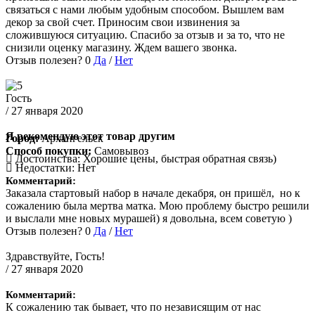
связаться с нами любым удобным способом. Вышлем вам
декор за свой счет. Приносим свои извинения за
сложившуюся ситуацию. Спасибо за отзыв и за то, что не
снизили оценку магазину. Ждем вашего звонка.
Отзыв полезен?
0
Да
/
Нет
Гость
/ 27 января 2020
Я рекомендую этот товар другим
Город:
Архангельск
Способ покупки:
Самовывоз
Достоинства:
Хорошие цены, быстрая обратная связь)
Недостатки:
Нет
Комментарий:
Заказала стартовый набор в начале декабря, он пришёл, но к
сожалению была мертва матка. Мою проблему быстро решили
и выслали мне новых мурашей) я довольна, всем советую )
Отзыв полезен?
0
Да
/
Нет
Здравствуйте, Гость!
/ 27 января 2020
Комментарий:
К сожалению так бывает, что по независящим от нас