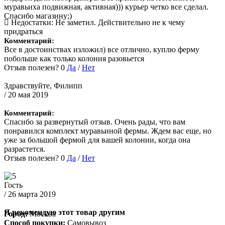
муравьиха подвижная, активная))) курьер четко все сделал.
Спасибо магазину;)
Недостатки:
Не заметил. Действительно не к чему
придраться
Комментарий:
Все в достоинствах изложил) все отлично, куплю ферму
побольше как только колония разовьется
Отзыв полезен?
0
Да
/
Нет
Здравствуйте, Филипп
/ 20 мая 2019
Комментарий:
Спасибо за развернутый отзыв. Очень рады, что вам
понравился комплект муравьиной фермы. Ждем вас еще, но
уже за большой фермой для вашей колонии, когда она
разрастется.
Отзыв полезен?
0
Да
/
Нет
Гость
/ 26 марта 2019
Я рекомендую этот товар другим
Город:
Москва
Способ покупки:
Самовывоз