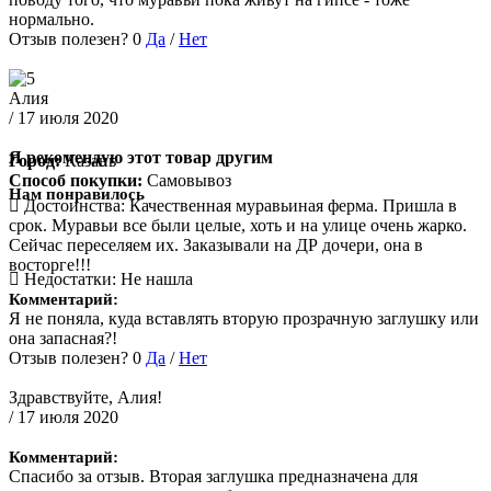
нормально.
Отзыв полезен?
0
Да
/
Нет
Алия
/ 17 июля 2020
Я рекомендую этот товар другим
Город:
Казань
Способ покупки:
Самовывоз
Нам понравилось
Достоинства:
Качественная муравьиная ферма. Пришла в
срок. Муравьи все были целые, хоть и на улице очень жарко.
Сейчас переселяем их. Заказывали на ДР дочери, она в
восторге!!!
Недостатки:
Не нашла
Комментарий:
Я не поняла, куда вставлять вторую прозрачную заглушку или
она запасная?!
Отзыв полезен?
0
Да
/
Нет
Здравствуйте, Алия!
/ 17 июля 2020
Комментарий:
Спасибо за отзыв. Вторая заглушка предназначена для