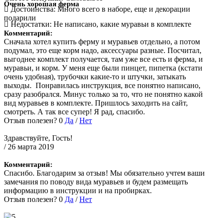
Очень хорошая ферма
Достоинства:
Много всего в наборе, еще и декорации
подарили
Недостатки:
Не написано, какие муравьи в комплекте
Комментарий:
Сначала хотел купить ферму и муравьев отдельно, а потом
подумал, это еще корм надо, аксессуары разные. Посчитал,
выгоднее комплект получается, там уже все есть и ферма, и
муравьи, и корм. У меня еще были пинцет, пипетка (кстати
очень удобная), трубочки какие-то и штучки, затыкать
выходы. Понравилась инструкция, все понятно написано,
сразу разобрался. Минус только за то, что не понятно какой
вид муравьев в комплекте. Пришлось заходить на сайт,
смотреть. А так все супер! Я рад, спасибо.
Отзыв полезен?
0
Да
/
Нет
Здравствуйте, Гость!
/ 26 марта 2019
Комментарий:
Спасибо. Благодарим за отзыв! Мы обязательно учтем ваши
замечания по поводу вида муравьев и будем размещать
информацию в инструкции и на пробирках.
Отзыв полезен?
0
Да
/
Нет