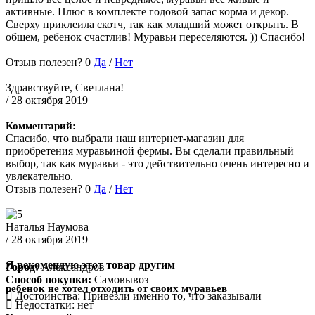
активные. Плюс в комплекте годовой запас корма и декор.
Сверху приклеила скотч, так как младший может открыть. В
общем, ребенок счастлив! Муравьи переселяются. )) Спасибо!
Отзыв полезен?
0
Да
/
Нет
Здравствуйте, Светлана!
/ 28 октября 2019
Комментарий:
Спасибо, что выбрали наш интернет-магазин для
приобретения муравьиной фермы. Вы сделали правильный
выбор, так как муравьи - это действительно очень интересно и
увлекательно.
Отзыв полезен?
0
Да
/
Нет
Наталья Наумова
/ 28 октября 2019
Я рекомендую этот товар другим
Город:
Александров
Способ покупки:
Самовывоз
ребенок не хотел отходить от своих муравьев
Достоинства:
Привезли именно то, что заказывали
Недостатки:
нет