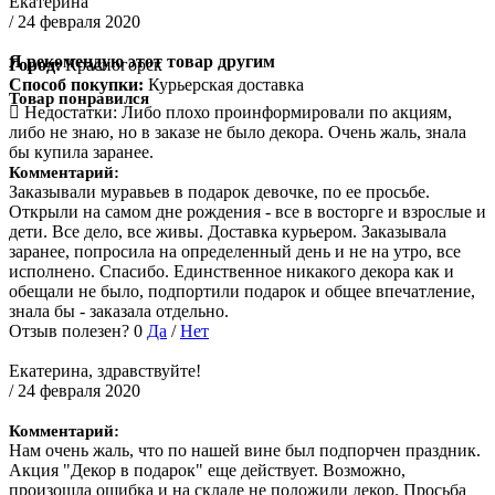
Екатерина
/ 24 февраля 2020
Я рекомендую этот товар другим
Город:
Красногорск
Способ покупки:
Курьерская доставка
Товар понравился
Недостатки:
Либо плохо проинформировали по акциям,
либо не знаю, но в заказе не было декора. Очень жаль, знала
бы купила заранее.
Комментарий:
Заказывали муравьев в подарок девочке, по ее просьбе.
Открыли на самом дне рождения - все в восторге и взрослые и
дети. Все дело, все живы. Доставка курьером. Заказывала
заранее, попросила на определенный день и не на утро, все
исполнено. Спасибо. Единственное никакого декора как и
обещали не было, подпортили подарок и общее впечатление,
знала бы - заказала отдельно.
Отзыв полезен?
0
Да
/
Нет
Екатерина, здравствуйте!
/ 24 февраля 2020
Комментарий:
Нам очень жаль, что по нашей вине был подпорчен праздник.
Акция "Декор в подарок" еще действует. Возможно,
произошла ошибка и на складе не положили декор. Просьба