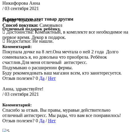
Никифорова Анна
/ 03 сентября 2021
Я рекомендую этот товар другим
Город:
Черняховск
Способ покупки:
Самовывоз
Отличный подарок ребёнку.
Достоинства:
Компактный, в комплекте все необходимое на
первое время. Декор в подарок.
Недостатки:
Не нашли.
Комментарий:
Покупала дочке на 8 лет.Она мечтала о ней 2 года Долго
сомневалась я, но довольна что приобрела. Ребёнок
счастлив.Для меня отличный антистресс.
Подумываю о расширении фермы.
Буду рекомендовать ваш магазин всем, кто заинтересуется.
Отзыв полезен?
0
Да
/
Нет
Анна, здравствуйте!
/ 03 сентября 2021
Комментарий:
Спасибо за отзыв. Вы правы, муравьи действительно
отличный антистресс. Мы рады, что вам все понравилось!
Отзыв полезен?
0
Да
/
Нет