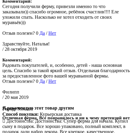
Комментарий:
Сегодня получили ферму, привезли именно то что
заказывали)) спасибо огромное, ребёнок счастлив!!!! Еле
уложили спать. Насколько не хотел отходить от своих
муравьёв)))
Отзыв полезен?
0
Да
/
Нет
Здравствуйте, Наталья!
/ 28 октября 2019
Комментарий:
Радовать покупателей, и, особенно, детей - наша основная
цель. Спасибо за такой яркий отзыв. Отдельная благодарность
за предоставленное фото вашей муравьиной фермы.
Отзыв полезен?
0
Да
/
Нет
Филипп
/ 20 мая 2019
Я рекомендую этот товар другим
Город:
Москва
Способ покупки:
Курьерская доставка
Отличная ферма. Все понравилось и ни к чему претензий нет
Достоинства:
Достоинства: Супер ферма для начала. Купил
сыну в подарок. Все хорошо упаковано, полный комплект, в
подарок дали набор декора. Все крепкое, качественное,