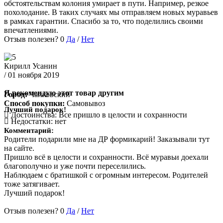
обстоятельствам колония умирает в пути. Например, резкое
похолодание. В таких случаях мы отправляем новых муравьев
в рамках гарантии. Спасибо за то, что поделились своими
впечатлениями.
Отзыв полезен?
0
Да
/
Нет
Кирилл Усанин
/ 01 ноября 2019
Я рекомендую этот товар другим
Город:
Чайковский
Способ покупки:
Самовывоз
Лучший подарок!
Достоинства:
Все пришло в целости и сохранности
Недостатки:
нет
Комментарий:
Родители подарили мне на ДР формикарий! Заказывали тут
на сайте.
Пришло всё в целости и сохранности. Всё муравьи доехали
благополучно и уже почти переселились.
Наблюдаем с братишкой с огромным интересом. Родителей
тоже затягивает.
Лучший подарок!
Отзыв полезен?
0
Да
/
Нет