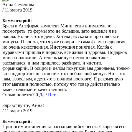
Анна Семенова
/ 11 марта 2019
Комментарий:
Брала в Антфармс комплект Мини, если внимательно
посмотреть, то фермы это не большие, зато дешевле я не
нашла. Но не в этом дело. Хотела рассказать про плюсы и
минусы. Плюс то, что я уже говорила: сама ферма недорогая,
но очень качественная. Инструкция понятная. Колба с
муравьями пришла в порядке, все живы и здоровы. Подарков
много положили. А теперь минус: песок в пакетике
рассыпался, и нам пришлось разбирать и чистить
формикарий. В общем и целом покупкой мы довольны, только
вот подпортил впечатление этот небольшой минус. Но – это
нам, взрослым, а дети-те в полном восторге! Я рекомендую
этот магазин полностью, потому что товар действительно
замечательный и качественный.
Отзыв полезен?
0
Да
/
Нет
Здравствуйте, Анна!
/ 11 марта 2019
Комментарий:
Приносим извинения за рассыпавшийся песок. Скорее всего
при транспортировке повредился пакет. Рады, что все