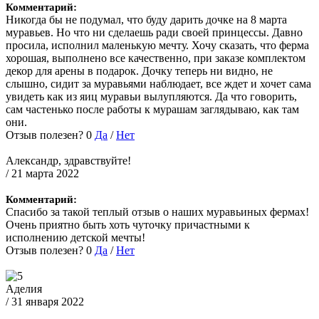
Комментарий:
Никогда бы не подумал, что буду дарить дочке на 8 марта
муравьев. Но что ни сделаешь ради своей принцессы. Давно
просила, исполнил маленькую мечту. Хочу сказать, что ферма
хорошая, выполнено все качественно, при заказе комплектом
декор для арены в подарок. Дочку теперь ни видно, не
слышно, сидит за муравьями наблюдает, все ждет и хочет сама
увидеть как из яиц муравьи вылупляются. Да что говорить,
сам частенько после работы к мурашам заглядываю, как там
они.
Отзыв полезен?
0
Да
/
Нет
Александр, здравствуйте!
/ 21 марта 2022
Комментарий:
Спасибо за такой теплый отзыв о наших муравьиных фермах!
Очень приятно быть хоть чуточку причастными к
исполнению детской мечты!
Отзыв полезен?
0
Да
/
Нет
Аделия
/ 31 января 2022